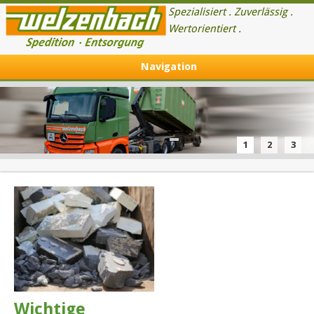
Spezialisiert . Zuverlässig .
Wertorientiert .
Navigation
1
2
3
Wichtige